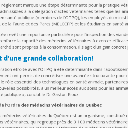
 règlement marque une étape déterminante pour la pratique vété
dmissibles à la délégation d’actes vétérinaires telles que les an
 en santé publique (membres de l’OTPQ), les employés du ministè
, de la Faune et des Parcs (MELCCFP) et les étudiants en santé a
ée revêt une importance particulière pour l’inspection des viandes
enforce la capacité des médecins vétérinaires à exercer efficace
rché sont propres à la consommation. Il s’agit d’un gain concret p
it d’une grande collaboration!
oration étroite avec l’OTPQ a été déterminante dans l’aboutisse
ment ont permis de concrétiser une avancée structurante pour no
le rôle essentiel des technologues en santé animale, partenaires 
ouvelles possibilités, à un meilleur accès aux soins pour les anim
té publique », conclut le Dr Gaston Rioux
de l’Ordre des médecins vétérinaires du Québec
s médecins vétérinaires du Québec est un organisme, constitué e
s vétérinaires, qui regroupe près de 3 100 médecins vétérinaire