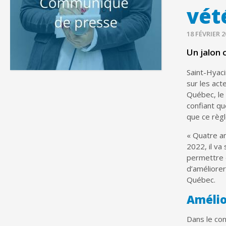
vét
18 FÉVRIER 2
Un jalon 
Saint-Hyaci
sur les act
Québec, le 
confiant qu
que ce règl
« Quatre an
2022, il va
permettre d
d’améliorer
Québec.
Amélior
Dans le con