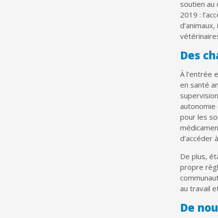
soutien au 
2019 : l’ac
d’animaux, 
vétérinaire
Des ch
À l’entrée 
en santé a
supervision
autonomie o
pour les s
médicaments
d’accéder à
De plus, ét
propre règl
communauté
au travail 
De nou