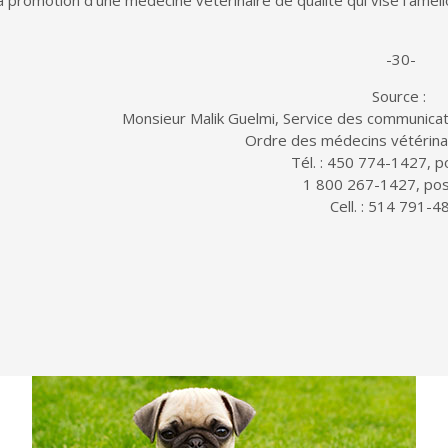
la promotion d’une médecine vétérinaire de qualité qui vise l’amél
-30-
Source :
Monsieur Malik Guelmi, Service des communicat
Ordre des médecins vétérina
Tél. : 450 774-1427, 
1 800 267-1427, po
Cell. : 514 791-4