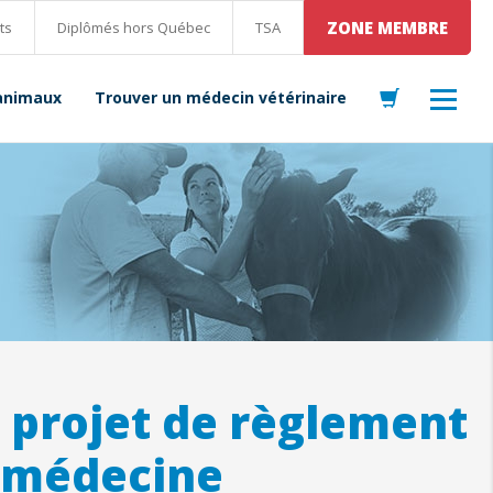
ZONE MEMBRE
ts
Diplômés hors Québec
TSA
 animaux
Trouver un médecin vétérinaire
 projet de règlement
n médecine