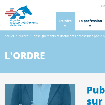
Pres
L'Ordre
La profession
Accueil
L'Ordre
Renseignements et documents accessibles par le p
L'ORDRE
Pub
sur