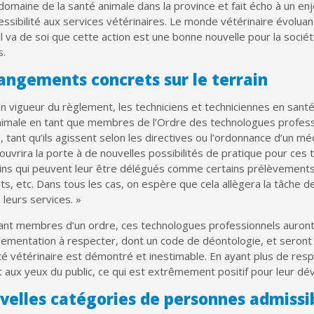
domaine de la santé animale dans la province et fait écho à un enje
cessibilité aux services vétérinaires. Le monde vétérinaire évol
il va de soi que cette action est une bonne nouvelle pour la soc
s.
angements concrets sur le terrain
en vigueur du règlement, les techniciens et techniciennes en san
nimale en tant que membres de l’Ordre des technologues professi
, tant qu’ils agissent selon les directives ou l’ordonnance d’un mé
uvrira la porte à de nouvelles possibilités de pratique pour ces
oins qui peuvent leur être délégués comme certains prélèvements
, etc. Dans tous les cas, on espère que cela allègera la tâche des 
 leurs services. »
ant membres d’un ordre, ces technologues professionnels auront n
ementation à respecter, dont un code de déontologie, et seront s
 vétérinaire est démontré et inestimable. En ayant plus de respo
et aux yeux du public, ce qui est extrêmement positif pour leur 
velles catégories de personnes admissib