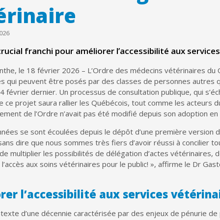
érinaire
026
crucial franchi pour améliorer l’accessibilité aux servic
nthe, le 18 février 2026 – L’Ordre des médecins vétérinaires du 
es qui peuvent être posés par des classes de personnes autres q
4 février dernier. Un processus de consultation publique, qui s’é
e ce projet saura rallier les Québécois, tout comme les acteurs d
ement de l’Ordre n’avait pas été modifié depuis son adoption en
nées se sont écoulées depuis le dépôt d’une première version du
 sans dire que nous sommes très fiers d’avoir réussi à concilier t
e multiplier les possibilités de délégation d’actes vétérinaires, 
 l’accès aux soins vétérinaires pour le public! », affirme le Dr G
er l’accessibilité aux services vétérina
texte d’une décennie caractérisée par des enjeux de pénurie de 