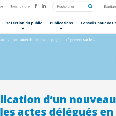
se
Nous joindre
Étudian
Protection du public
Publications
Conseils pour vos
ublic
Publication d’un nouveau projet de règlement sur les actes délégués en médecine vétérinaire
lication d’un nouveau
 les actes délégués e