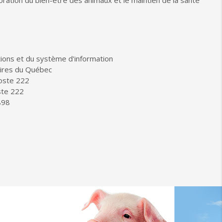
ioration du bien-être des animaux et le maintien de la santé
ions et du système d'information
ires du Québec
poste 222
ste 222
898