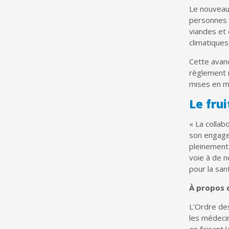
Le nouveau
personnes a
viandes et
climatiques
Cette avanc
règlement r
mises en ma
Le fru
« La collab
son engage
pleinement 
voie à de n
pour la san
À propos 
L’Ordre de
les médecin