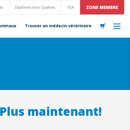
ZONE MEMBRE
ts
Diplômés hors Québec
TSA
 animaux
Trouver un médecin vétérinaire
. Plus maintenant!