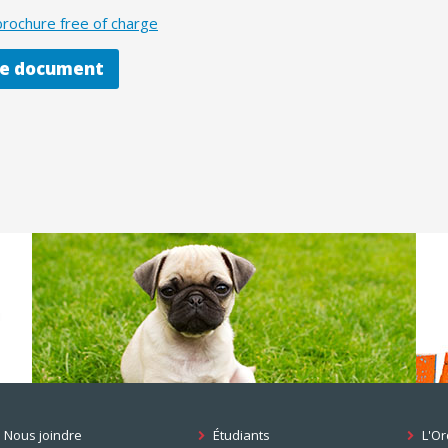
rochure free of charge
le document
Nous joindre
Étudiants
L'Or