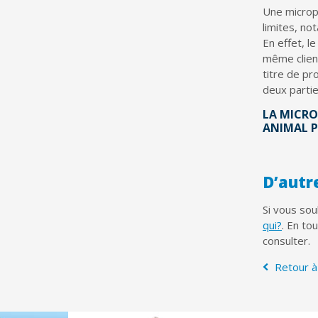
Une micropu
limites, no
En effet, l
même client
titre de pro
deux partie
LA MICRO
ANIMAL P
D’autr
Si vous sou
qui?
. En to
consulter.
Retour à 