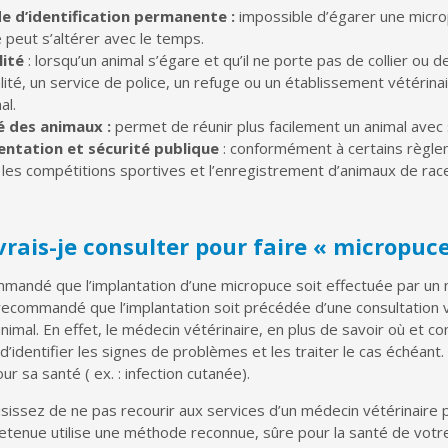
 d’identification permanente :
impossible d’égarer une micropu
re peut s’altérer avec le temps.
lité
: lorsqu’un animal s’égare et qu’il ne porte pas de collier ou d
lité, un service de police, un refuge ou un établissement vétérin
al.
é des animaux :
permet de réunir plus facilement un animal avec 
ntation et sécurité publique
: conformément à certains règle
 les compétitions sportives et l’enregistrement d’animaux de race
vrais-je consulter pour faire « micropuc
mmandé que l’implantation d’une micropuce soit effectuée par un 
t recommandé que l’implantation soit précédée d’une consultation vé
animal. En effet, le médecin vétérinaire, en plus de savoir où et
’identifier les signes de problèmes et les traiter le cas échéant.
ur sa santé ( ex. : infection cutanée).
isissez de ne pas recourir aux services d’un médecin vétérinaire
tenue utilise une méthode reconnue, sûre pour la santé de votre