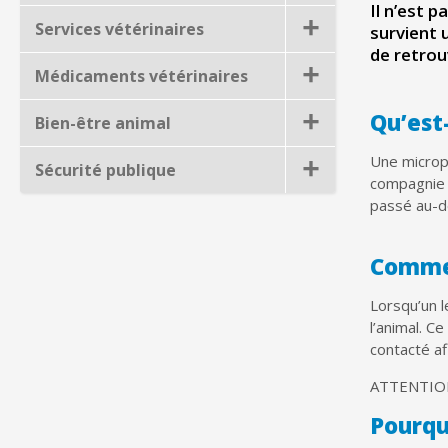
Il n’est 
Services vétérinaires
survient 
de retrou
Médicaments vétérinaires
Qu’est
Bien-être animal
Une micropu
Sécurité publique
compagnie e
passé au-de
Commen
Lorsqu’un l
l’animal. 
contacté af
ATTENTION 
Pourqu