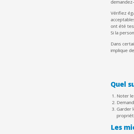
demandez-lu
Vérifiez ég
acceptables
ont été tes
Si la perso
Dans certai
implique de
Quel su
Noter le
Demander
Garder 
propriéta
Les mi