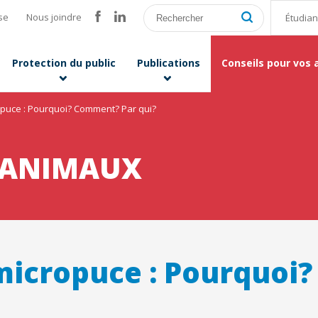
se
Nous joindre
Étudian
Protection du public
Publications
Conseils pour vos
opuce : Pourquoi? Comment? Par qui?
 ANIMAUX
micropuce : Pourquoi