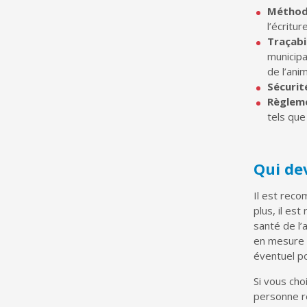
Méthode
l’écritu
Traçabi
municipa
de l’anim
Sécurit
Règleme
tels que
Qui de
Il est reco
plus, il es
santé de l’
en mesure d
éventuel po
Si vous cho
personne re