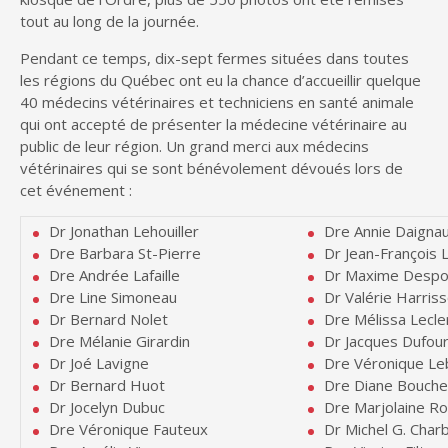
tout au long de la journée.
Pendant ce temps, dix-sept fermes situées dans toutes
les régions du Québec ont eu la chance d’accueillir quelque
40 médecins vétérinaires et techniciens en santé animale
qui ont accepté de présenter la médecine vétérinaire au
public de leur région. Un grand merci aux médecins
vétérinaires qui se sont bénévolement dévoués lors de
cet événement :
Dr Jonathan Lehouiller
Dre Annie Daignau
Dre Barbara St-Pierre
Dr Jean-François 
Dre Andrée Lafaille
Dr Maxime Despo
Dre Line Simoneau
Dr Valérie Harris
Dr Bernard Nolet
Dre Mélissa Lecle
Dre Mélanie Girardin
Dr Jacques Dufou
Dr Joé Lavigne
Dre Véronique Le
Dr Bernard Huot
Dre Diane Bouche
Dr Jocelyn Dubuc
Dre Marjolaine R
Dre Véronique Fauteux
Dr Michel G. Cha