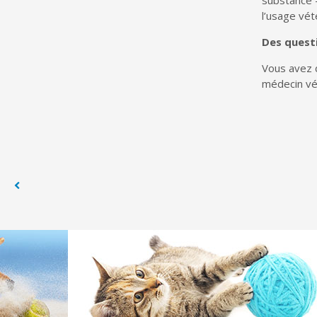
substance 
l’usage vét
Des quest
Vous avez d
médecin vét