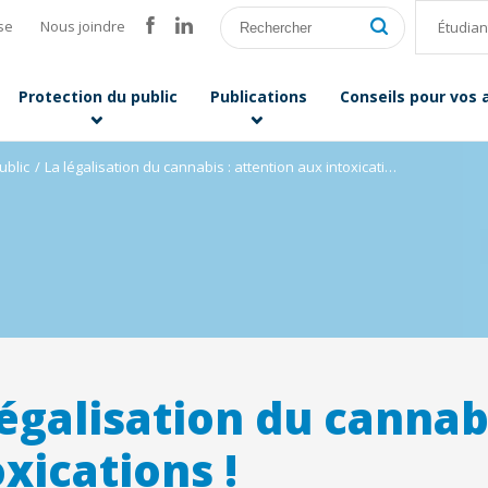
se
Nous joindre
Étudian
Protection du public
Publications
Conseils pour vos
ublic
La légalisation du cannabis : attention aux intoxications !
légalisation du cannab
oxications !