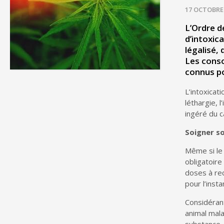
17 OCTOBRE
L’Ordre d
d’intoxic
légalisé,
Les conso
connus po
L’intoxicat
léthargie, 
ingéré du 
Soigner so
Même si le 
obligatoire
doses à re
pour l’insta
Considérant
animal mala