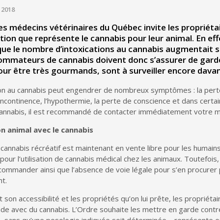
 2018
es médecins vétérinaires du Québec invite les propriétair
ation que représente le cannabis pour leur animal. En effe
 que le nombre d’intoxications au cannabis augmentait 
mmateurs de cannabis doivent donc s’assurer de garder
ur être très gourmands, sont à surveiller encore dava
ion au cannabis peut engendrer de nombreux symptômes : la perte d
l’incontinence, l’hypothermie, la perte de conscience et dans certai
cannabis, il est recommandé de contacter immédiatement votre mé
n animal avec le cannabis
cannabis récréatif est maintenant en vente libre pour les humain
 pour l’utilisation de cannabis médical chez les animaux. Toutefois
commander ainsi que l’absence de voie légale pour s’en procurer
nt.
 son accessibilité et les propriétés qu’on lui prête, les propriét
de avec du cannabis. L’Ordre souhaite les mettre en garde contre 