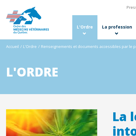
Pres
L'Ordre
La profession
Accueil
L'Ordre
Renseignements et documents accessibles par le p
L'ORDRE
La 
int