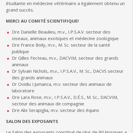
étudiante en médecine vétérinaire a également obtenu un
grand succès.
MERCI AU COMITÉ SCIENTIFIQUE!
Dre Danielle Beaulieu, m.v., I.P.S.A.V. secteur des
oiseaux, animaux exotiques et médecine zoologique
Dre France Boily, m.v., M. Sc. secteur de la santé
publique
Dr Gilles Fecteau, m.v., DACVIM, secteur des grands
animaux
Dr Sylvain Nichols, m.v., I.P.S.A.V., M. Sc., DACVS secteur
des grands animaux
Dr Ovidiu I.Jumanca, m.v. secteur des animaux de
laboratoire
Dre Lara Rose, m.v., I.P.S.A.V., D.É.S., M. Sc., DACVIM,
secteur des animaux de compagnie
Dre Alix Serapiglia, m.v. secteur des équins
SALON DES EXPOSANTS
Le Salon des exposants constitué de plus de 90 kiosques a