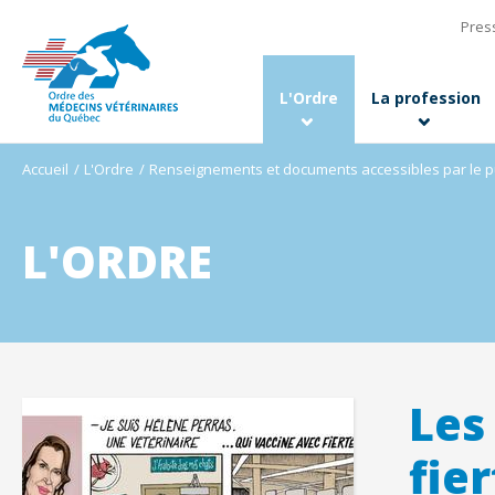
Pres
L'Ordre
La profession
Accueil
L'Ordre
Renseignements et documents accessibles par le p
L'ORDRE
Les
fier