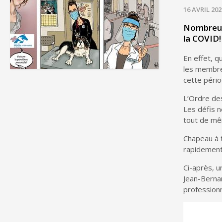
16 AVRIL 202
Nombreux 
la COVID!
En effet, q
les membres
cette pério
L’Ordre des
Les défis n
tout de mêm
Chapeau à t
rapidement
Ci-après, u
Jean-Bernar
professionn