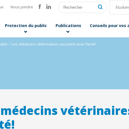
se
Nous joindre
Étudian
Protection du public
Publications
Conseils pour vos
ublic
Les médecins vétérinaires vaccinent avec fierté!
 médecins vétérinaire
té!