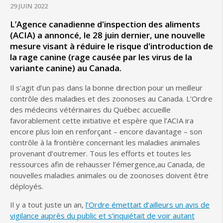
29 JUIN 2022
L’Agence canadienne d'inspection des aliments
(ACIA) a annoncé, le 28 juin dernier, une nouvelle
mesure visant à réduire le risque d'introduction de
la rage canine (rage causée par les virus de la
variante canine) au Canada.
Il s’agit d’un pas dans la bonne direction pour un meilleur
contrôle des maladies et des zoonoses au Canada. L’Ordre
des médecins vétérinaires du Québec
accueille
favorablement
cette initiative et espère que l’ACIA ira
encore plus loin en renforçant – encore davantage – son
contrôle à la frontière concernant les maladies animales
provenant d’outremer. Tous les
efforts et toutes les
ressources afin de rehausser
l’émergence
,
au Canada,
de
nouvelles maladies
animales ou de zoonoses
doivent être
déployés.
Il y a tout juste un an
,
l’Ordre
émettait
d’ailleurs
un avis de
vigilance auprès du public et s’inquiétait
de voir autant