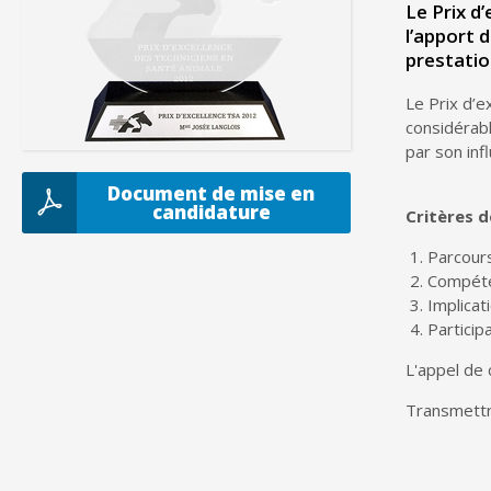
Le Prix d
l’apport 
prestatio
Le Prix d’e
considérabl
par son inf
Document de mise en
candidature
Critères d
Parcours
Compéte
Implicat
Particip
L'appel de 
Transmettre