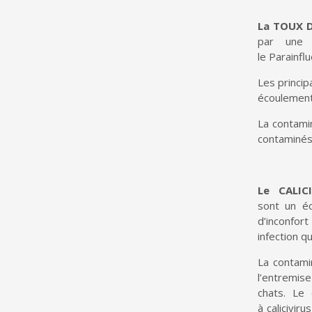
La TOUX 
par une 
le
Parainfl
Les princi
écoulement
La contamin
contaminés
Le
CALIC
sont
un
é
d’inconfort
infection
qu
La contamin
l’entremis
chats.
Le
à
calicivirus