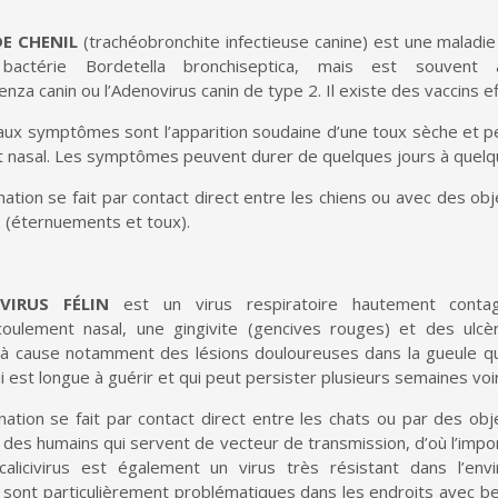
DE CHENIL
(trachéobronchite infectieuse canine) est une maladie
bactérie
Bordetella
bronchiseptica
, mais est souvent ac
uenza
canin
ou
l’
Adenovirus
canin de type 2
. Il existe des vaccins
e
paux symptômes sont l’apparition soudaine d’une toux sèche et 
 nasal. Les symptômes peuvent durer de quelques jours à quelq
ation se fait par contact direct entre
les
chiens
ou
avec
des obj
 (éternu
e
ments et toux)
.
IVIRUS FÉLIN
est un virus respiratoire
hautement
contag
coulement nasal,
une
gingivite (gencives rouges) et des ulcè
à cause notamment des lésions douloureuses dans la gueule q
i est longue à guérir et qui peut persister plusieurs
semaines
voi
ation se fait par contact direct entre les chats
ou par des obje
e des humains qui servent de vecteur
de transmission,
d’où l’imp
calicivirus
est
également
un virus très résistant dans l’envi
sont particulièrement problématiques dans les endroits avec be