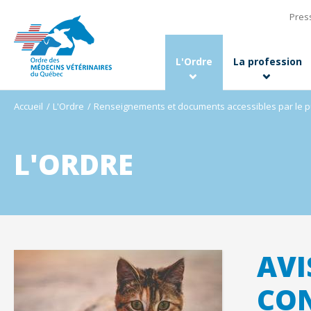
Pres
L'Ordre
La profession
Accueil
L'Ordre
Renseignements et documents accessibles par le p
L'ORDRE
AVI
CON