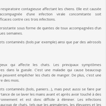
 respiratoire
contagieuse affectant les
chiens
. Elle est causée
compagnée d’une infection virale concomitante soit
fficaces contre
ces
trois
infections.
persistante sous forme de quintes de toux accompagné
es
d’un
ues semaines.
ets contaminés (bols par exemple)
ainsi que par des aérosols
ieu
x
qui affecte les chats. Les principaux symptômes
res dans la gueule. C
’
est une maladie qui cause beaucoup
ui peuvent empêcher les chats de manger.
De plus, c’est une
re des
mois.
ts contaminés (bols, paniers…)
, mais peut aussi se faire par
ortance de se laver les mains avant et après
avoir
touch
é
à
des
ronnement et est donc difficile à éliminer. Les infections
aucoup de chats, tels que les
animaleries, les
élevages et les