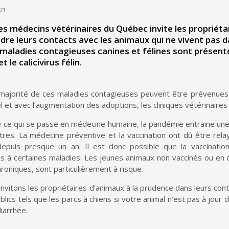
21
es médecins vétérinaires du Québec invite les propriét
ndre leurs contacts avec les animaux qui ne vivent pas da
 maladies contagieuses canines et félines sont présen
t le calicivirus félin.
majorité de ces maladies contagieuses peuvent être prévenu
e
s
el et avec l’augmentation des adoptions, les cliniques vétérinair
de ce qui se passe en médecine humaine
,
la
pandémie entraine une 
tres. L
a médecine préventive
et la vaccination
ont
dû être rela
epuis presqu
e
un an
. Il est donc possible que
la vaccinatio
es
à certaines maladies. L
es
jeunes animaux
non vaccinés ou en 
hroniques,
sont particulièrement à risque.
invitons les propriétaires d’animaux à la prudence
dans
leurs
conta
blics tels que les parcs à chiens si votre animal n’est pas à jour
diarrhée.