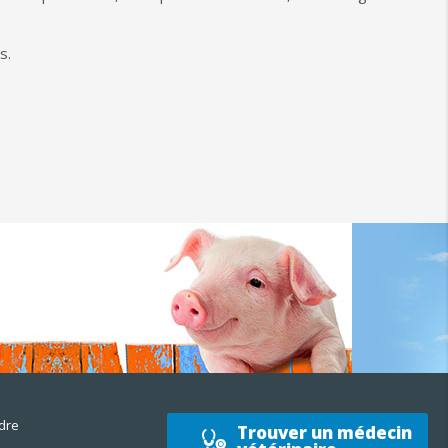
s.
dre
Trouver un médecin