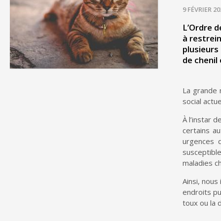
9 FÉVRIER 20
L’Ordre d
à restrei
plusieurs
de chenil e
La grande 
social actu
À l’instar 
certains au
urgences
d
susceptibl
maladies c
Ainsi, nous
endroits pu
toux ou la 